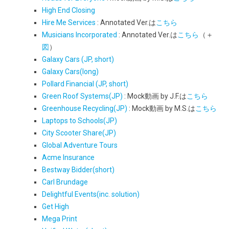
High End Closing
Hire Me Services
: Annotated Ver.は
こちら
Musicians Incorporated
: Annotated Ver.は
こちら
（＋
図
）
Galaxy Cars (JP, short)
Galaxy Cars(long)
Pollard Financial (JP, short)
Green Roof Systems(JP)
: Mock動画 by J.F.は
こちら
Greenhouse Recycling(JP)
: Mock動画 by M.S.は
こちら
Laptops to Schools(JP)
City Scooter Share(JP)
Global Adventure Tours
Acme Insurance
Bestway Bidder(short)
Carl Brundage
Delightful Events(inc. solution)
Get High
Mega Print