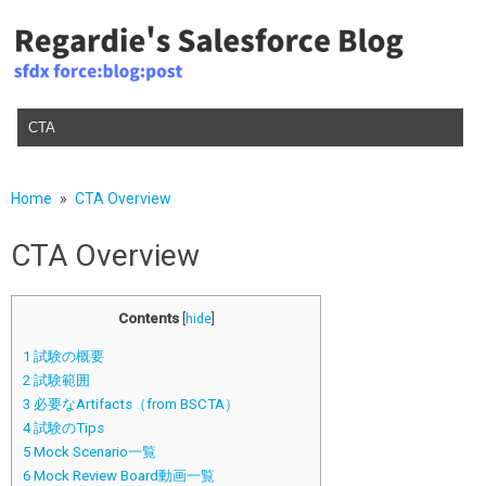
Skip to content
Home
CTA Overview
CTA Overview
Contents
[
hide
]
1
試験の概要
2
試験範囲
3
必要なArtifacts（from BSCTA）
4
試験のTips
5
Mock Scenario一覧
6
Mock Review Board動画一覧