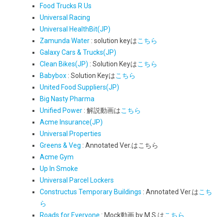
Food Trucks R Us
Universal Racing
Universal HealthBit(JP)
Zamunda Water
: solution keyは
こちら
Galaxy Cars & Trucks(JP)
Clean Bikes(JP)
: Solution Keyは
こちら
Babybox
: Solution Keyは
こちら
United Food Suppliers
(JP)
Big Nasty Pharma
Unified Power
: 解説動画は
こちら
Acme Insurance(JP)
Universal Properties
Greens & Veg
: Annotated Ver.はこちら
Acme Gym
Up In Smoke
Universal Parcel Lockers
Constructus Temporary Buildings
: Annotated Ver.は
こち
ら
Roads for Everyone
: Mock動画 by M.S.は
こちら