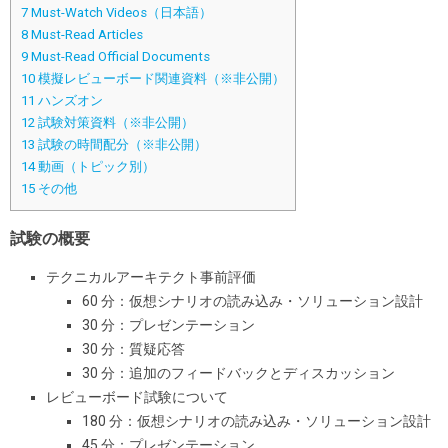
7
Must-Watch Videos（日本語）
8
Must-Read Articles
9
Must-Read Official Documents
10
模擬レビューボード関連資料（※非公開）
11
ハンズオン
12
試験対策資料（※非公開）
13
試験の時間配分（※非公開）
14
動画（トピック別）
15
その他
試験の概要
テクニカルアーキテクト事前評価
60 分：仮想シナリオの読み込み・ソリューション設計
30 分：プレゼンテーション
30 分：質疑応答
30 分：追加のフィードバックとディスカッション
レビューボード試験について
180 分：仮想シナリオの読み込み・ソリューション設計
45 分：プレゼンテーション