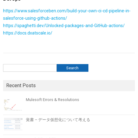
https://www.salesforceben.com/build-your-own-ci-cd-pipeline-in-
salesforce-using-github-actions/
https://spaghetti.dev/Unlocked-packages-and-GitHub-actions/
https://docs.dxatscale.io/
検索
Search
Recent Posts
Mulesoft Errors & Resolutions
覚書 – データ仮想化について考える