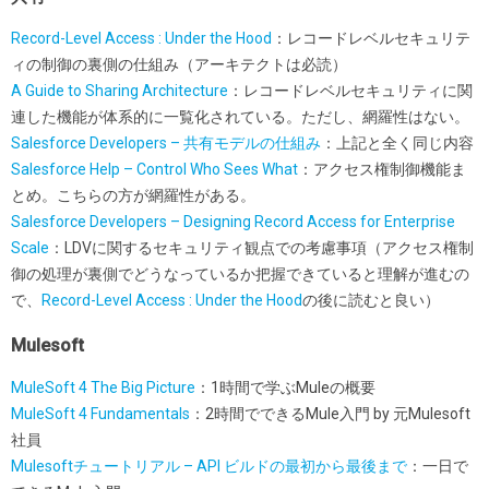
Record-Level Access : Under the Hood
：レコードレベルセキュリテ
ィの制御の裏側の仕組み（アーキテクトは必読）
A Guide to Sharing Architecture
：レコードレベルセキュリティに関
連した機能が体系的に一覧化されている。ただし、網羅性はない。
Salesforce Developers – 共有モデルの仕組み
：上記と全く同じ内容
Salesforce Help – Control Who Sees What
：アクセス権制御機能ま
とめ。こちらの方が網羅性がある。
Salesforce Developers – Designing Record Access for Enterprise
Scale
：LDVに関するセキュリティ観点での考慮事項（アクセス権制
御の処理が裏側でどうなっているか把握できていると理解が進むの
で、
Record-Level Access : Under the Hood
の後に読むと良い）
Mulesoft
MuleSoft 4 The Big Picture
：1時間で学ぶMuleの概要
MuleSoft 4 Fundamentals
：2時間でできるMule入門 by 元Mulesoft
社員
Mulesoftチュートリアル – API ビルドの最初から最後まで
：一日で