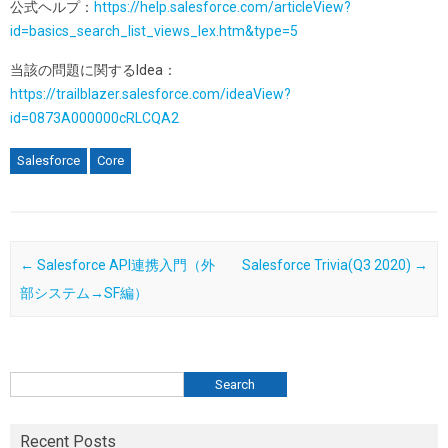
公式ヘルプ：
https://help.salesforce.com/articleView?
id=basics_search_list_views_lex.htm&type=5
当該の問題に関するIdea：
https://trailblazer.salesforce.com/ideaView?
id=0873A000000cRLCQA2
Salesforce
Core
Post navigation
←
Salesforce API連携入門（外
Salesforce Trivia(Q3 2020)
→
部システム→SF編）
検索
Search
Recent Posts