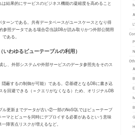
れは結果的にサービスのビジネス機能の凝縮度を高めること
M
A
パターンである。共有データベースがユースケースとなり得
的参照データである場合②当該DBが読み取りかつ外部公開用
Com
、である。
P
（いわゆるビューテーブルの利用）
N
Oth
作成し、外部システムや外部サービスのデータ参照先をそのス
B
有・隠蔽するの制御が可能）である。②基礎となるDBに書き込
E
スを回避できる（＝クエリがなくなる）ため、オリジナルDB
M
B
ブル更新までデータが古い②一部のNoSQLではビューテーブ
キーマとビューを同時にデプロイする必要があるという意味
G
単一障害点リスクが増えるなど。