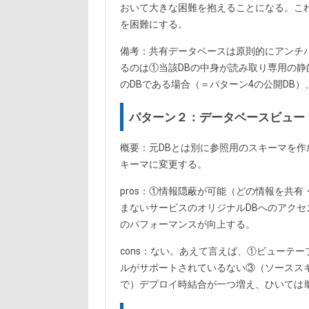
おいて大きな困難を抱えることになる。こ
を困難にする。
備考：共有データベースは原則的にアンチ
るのは①当該DBの中身が読み取り専用の静
のDBである場合（＝パターン4の公開DB）
パターン２：データベースビュー
概要：元DBとは別に参照用のスキーマを
キーマに変更する。
pros：①情報隠蔽が可能（どの情報を共
まないサービスのオリジナルDBへのアクセ
のパフォーマンスが向上する。
cons：ない。あえて言えば、①ビューテー
ルがサポートされているない③（ソースス
で）デプロイ時結合が一つ増え、ひいては