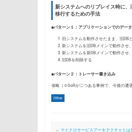
新システムへのリプレイス時に、
移行するための手法
■パターン１：アプリケーションでのデー
旧システムを動作させたまま、旧DB
新システムを旧DBメインで動作させ
新システムを新DBメインで動作させ
旧DBを削除する
■パターン２：トレーサー書き込み
省略（※SoRが二つある事例で、今後の遭
Other
Post navigation
←
マイクロサービスアーキテクチャとは