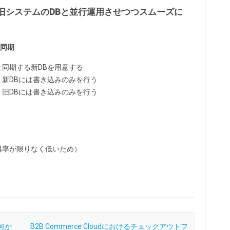
旧システムのDBと並行運用させつつスムーズに
タ同期
と同期する新DBを用意する
、新DBには書き込みのみを行う
、旧DBには書き込みのみを行う
遇率が限りなく低いため）
何か
B2B Commerce Cloudにおけるチェックアウトフ