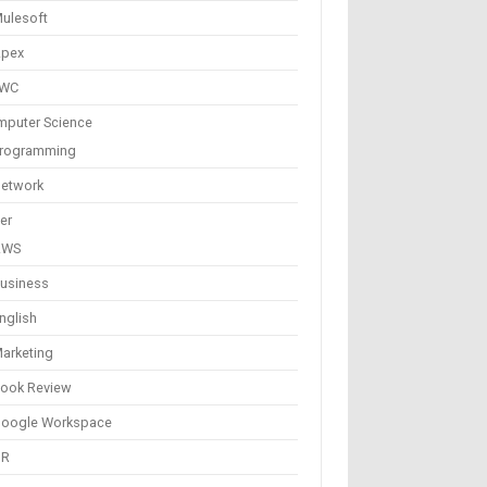
ulesoft
pex
LWC
puter Science
rogramming
etwork
er
AWS
usiness
nglish
arketing
ook Review
oogle Workspace
HR