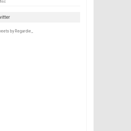
isc
itter
eets by Regardie_