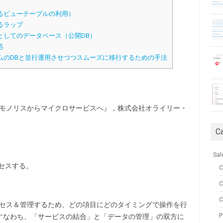
るビューテーブルの利用）
るラップ
としてのデータベース（公開DB）
処
ムのDBと並行運用させつつスムーズに移行するための手法
) 『モノリスからマイクロサービスへ』，株式会社オライリー・
C
Sal
セスする。
C
C
アクセス＆管理するため、どの項目にどのタイミングで操作を行
P
すなわち、「サービスの結合」と「データの管理」の双方に