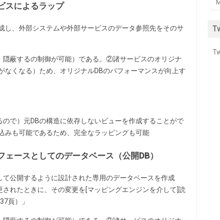
M
ビスによるラップ
Tw
作成し、外部システムや外部サービスのデータ参照先をそのサ
Tw
有・隠蔽するの制御が可能）である。②諸サービスのオリジナ
がなくなる）ため、オリジナルDBのパフォーマンスが向上す
れるので）元DBの構造に依存しないビューを作成することがで
き込みも可能であるため、完全なラッピングも可能
フェースとしてのデータベース（公開DB）
して公開するように設計された専用のデータベースを作成
されたときに、その変更を[マッピングエンジンを介して]読
37頁）」