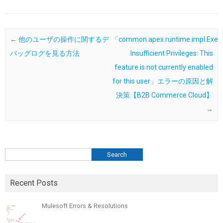
Post navigation
←
他のユーザの操作に関するデ
「common.apex.runtime.impl.Execu
バッグログを見る方法
Insufficient Privileges: This
feature is not currently enabled
for this user」エラーの原因と解
決策【B2B Commerce Cloud】
→
検索
Search
Recent Posts
Mulesoft Errors & Resolutions