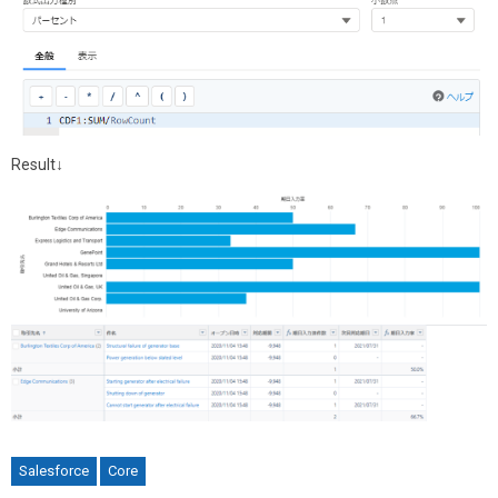
Result↓
Salesforce
Core