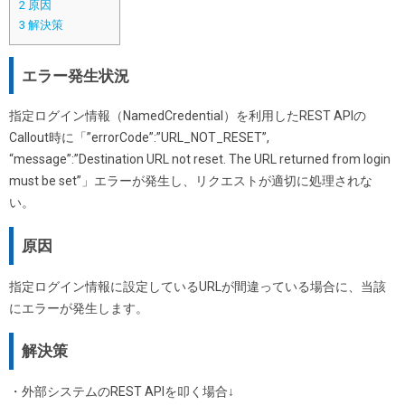
2
原因
3
解決策
エラー発生状況
指定ログイン情報（NamedCredential）を利用したREST APIの
Callout時に「”errorCode”:”URL_NOT_RESET”,
“message”:”Destination URL not reset. The URL returned from login
must be set”」エラーが発生し、リクエストが適切に処理されな
い。
原因
指定ログイン情報に設定しているURLが間違っている場合に、当該
にエラーが発生します。
解決策
・外部システムのREST APIを叩く場合↓