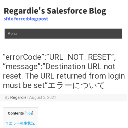
Skip to content
“errorCode”:”URL_NOT_RESET”,
“message”:”Destination URL not
reset. The URL returned from login
must be set”エラーについて
By
Regardie
|
August 3, 2021
Contents
[
hide
]
1
エラー発生状況