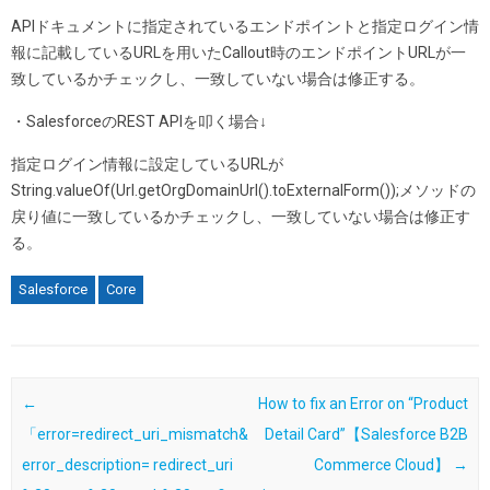
APIドキュメントに指定されているエンドポイントと指定ログイン情
報に記載しているURLを用いたCallout時のエンドポイントURLが一
致しているかチェックし、一致していない場合は修正する。
・SalesforceのREST APIを叩く場合↓
指定ログイン情報に設定しているURLが
String.valueOf(Url.getOrgDomainUrl().toExternalForm());メソッドの
戻り値に一致しているかチェックし、一致していない場合は修正す
る。
Salesforce
Core
Post navigation
←
How to fix an Error on “Product
「error=redirect_uri_mismatch&
Detail Card”【Salesforce B2B
error_description= redirect_uri
Commerce Cloud】
→