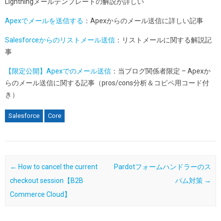
Lightningメールテンプレートの解説が詳しい
Apexでメールを送信する
：Apexからのメール送信に詳しい記事
Salesforceからのリストメール送信
：リストメールに関する解説記
事
【限定公開】Apexでのメール送信
：当ブログ関係者限定 – Apexか
らのメール送信に関する記事（pros/cons分析＆コピペ用コード付
き）
Salesforce
Core
Post navigation
←
How to cancel the current
Pardotフォームハンドラーのス
checkout session【B2B
パム対策
→
Commerce Cloud】