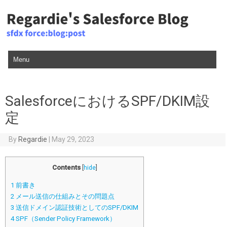
Skip to content
SalesforceにおけるSPF/DKIM設
定
By
Regardie
|
May 29, 2023
Contents
[
hide
]
1
前書き
2
メール送信の仕組みとその問題点
3
送信ドメイン認証技術としてのSPF/DKIM
4
SPF（Sender Policy Framework）