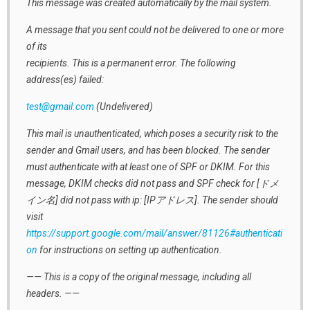
This message was created automatically by the mail system.
A message that you sent could not be delivered to one or more
of its
recipients. This is a permanent error. The following
address(es) failed:
test@gmail.com
(Undelivered)
This mail is unauthenticated, which poses a security risk to the
sender and Gmail users, and has been blocked. The sender
must authenticate with at least one of SPF or DKIM. For this
message, DKIM checks did not pass and SPF check for [ドメ
イン名] did not pass with ip: [IPアドレス]. The sender should
visit
https://support.google.com/mail/answer/81126#authenticati
on
for instructions on setting up authentication.
—— This is a copy of the original message, including all
headers. ——