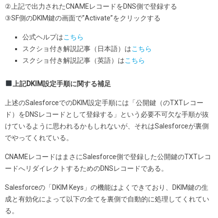
②上記で出力されたCNAMEレコードをDNS側で登録する
③SF側のDKIM鍵の画面で”Activate”をクリックする
公式ヘルプは
こちら
スクショ付き解説記事（日本語）は
こちら
スクショ付き解説記事（英語）は
こちら
上記DKIM設定手順に関する補足
上述のSalesforceでのDKIM設定手順には「公開鍵（のTXTレコー
ド）をDNSレコードとして登録する」という必要不可欠な手順が抜
けているように思われるかもしれないが、それはSalesforceが裏側
でやってくれている。
CNAMEレコードはまさにSalesforce側で登録した公開鍵のTXTレコ
ードへリダイレクトするためのDNSレコードである。
Salesforceの「DKIM Keys」の機能はよくできており、DKIM鍵の生
成と有効化によって以下の全てを裏側で自動的に処理してくれてい
る。