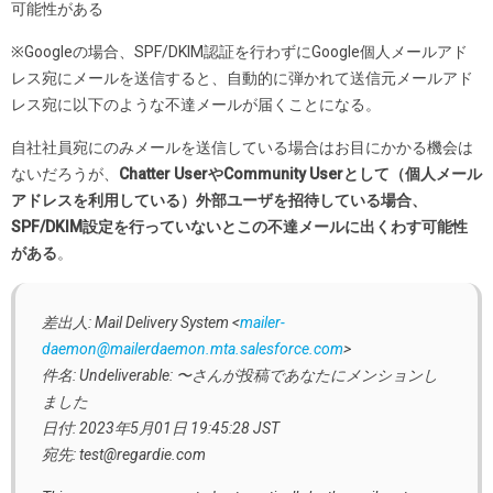
可能性がある
※Googleの場合、SPF/DKIM認証を行わずにGoogle個人メールアド
レス宛にメールを送信すると、自動的に弾かれて送信元メールアド
レス宛に以下のような不達メールが届くことになる。
自社社員宛にのみメールを送信している場合はお目にかかる機会は
ないだろうが、
Chatter UserやCommunity Userとして（個人メール
アドレスを利用している）外部ユーザを招待している場合、
SPF/DKIM設定を行っていないとこの不達メールに出くわす可能性
がある
。
差出人: Mail Delivery System <
mailer-
daemon@mailerdaemon.mta.salesforce.com
>
件名: Undeliverable: 〜さんが投稿であなたにメンションし
ました
日付: 2023年5月01日 19:45:28 JST
宛先: test@regardie.com