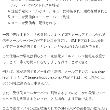
ルサーバーのIPアドレスを特定）
送信予定のメールがメールキューに格納され、順次発射される
メールが受信側メールサーバーに到達
メールが受信者に配信される
一言で表現すると、「名前解決によって宛先メールアドレスから送
信先メールサーバーのIPアドレスを特定し、SMTPプロトコルを用
いてデータを送信する」という、ただそれだけの仕組みである。
この仕組みの弱点は明らかで、送信元メールアドレス情報を改竄す
ることで、誰でも簡単になりすましを行うことができる。
例えば、私が送信するメールの「送信元メールアドレス（Envelop-
From）」としてtanaka@google.comと指定すれば、私は見かけ上
Google社に勤める田中さんだ。
また、受信側メールサーバーに到達するまでのどこかの段階でメー
ルの文面を改竄するといったことも場合により可能である。
ここで送信ドメイン認証技術としてのSPF/DKIMの必要性が立ち現れ