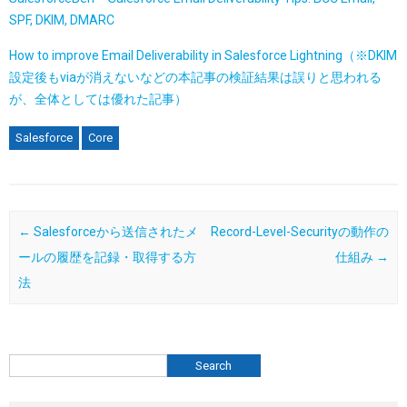
SPF, DKIM, DMARC
How to improve Email Deliverability in Salesforce Lightning（※DKIM
設定後もviaが消えないなどの本記事の検証結果は誤りと思われる
が、全体としては優れた記事）
Salesforce
Core
Post navigation
←
Salesforceから送信されたメ
Record-Level-Securityの動作の
ールの履歴を記録・取得する方
仕組み
→
法
検索
Search