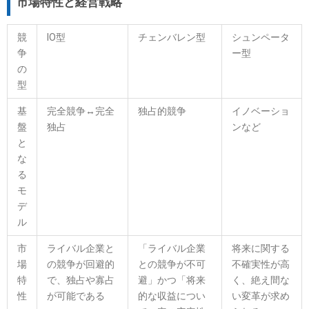
市場特性と経営戦略
競
IO型
チェンバレン型
シュンペータ
争
ー型
の
型
基
完全競争↔完全
独占的競争
イノベーショ
盤
独占
ンなど
と
な
る
モ
デ
ル
市
ライバル企業と
「ライバル企業
将来に関する
場
の競争が回避的
との競争が不可
不確実性が高
特
で、独占や寡占
避」かつ「将来
く、絶え間な
性
が可能である
的な収益につい
い変革が求め