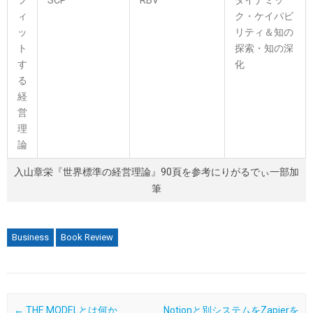
フ
SCP
RBV
ダイナミッ
ィ
ク・ケイパビ
ッ
リティ＆知の
ト
探索・知の深
す
化
る
経
営
理
論
入山章栄『世界標準の経営理論』90頁を参考にりがるでぃ一部加
筆
Business
Book Review
Post navigation
←
THE MODELとは何か
Notionと別システムをZapierを