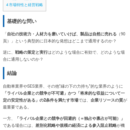
4
市場特性と経営戦略
基礎的な問い
「
自社の技術力・人材力を磨いていけば、製品は自然に売れる
（90
頁）」という典型的に日本的な発想はどこまで通用するのか？
逆に、
戦略の策定と実行
はどのような場合に有効で、どのような場
合に通用しないのか？
結論
自動車業界やSES業界、その他”縁の下の力持ち”的な業界のように
「ライバル企業との競争が不可避」かつ「将来的な収益について一
定の安定性がある」の2条件を満たす市場
では、
企業リソースの質
が
最重要である。
一方、
「ライバル企業との競争が回避的（＝独占や寡占が可能）」
である場合には、
差別化戦略や規模の経済による参入阻止戦略
が機