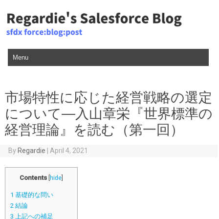
Skip to content
市場特性に応じた経営戦略の選定
について―入山章栄『世界標準の
経営理論』を読む（第一回）
By
Regardie
|
April 4, 2021
Contents
[
hide
]
1
基礎的な問い
2
結論
3
上記への補足