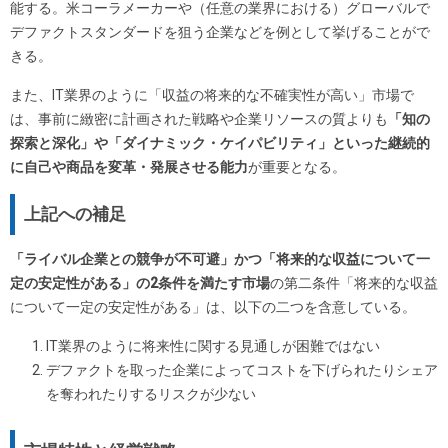
能する。米コーラメーカーや（任意の業界における）グローバルで
デファクトスタンダードを狙う企業などを例として挙げることがで
きる。
また、IT業界のように「収益の将来的な不確実性が高い」市場で
は、事前に緻密に計画された戦略や企業リソースの質よりも
「知の
探索と深化」や「ダイナミック・ケイパビリティ」といった継続的
に自己や商品を変革・発展させる能力
が重要となる。
上記への補足
「ライバル企業との競争が不可避」かつ「将来的な収益について一
定の安定性がある」の2条件を満たす市場
の第二条件「将来的な収益
について一定の安定性がある」は、以下の二つを含意している。
IT業界のように将来性に関する見通しが困難ではない
デファクトを取った企業によってコストを下げられたりシェア
を奪われたりするリスクが少ない