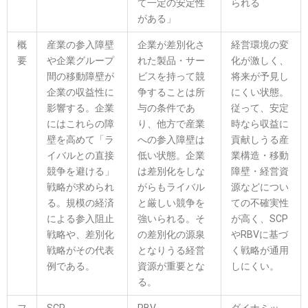
て一定の安定性
られる
がある」
概
産業の参入障壁
企業が差別化さ
経営環境の変
要
や企業グループ
れた製品・サー
化が激しく、
間の移動障壁が
ビスを持って競
将来が予見し
企業の収益性に
争することは所
にくい状態。
影響する。企業
与の条件であ
従って、安定
にはこれらの障
り、他方で産業
時なら収益に
壁を高めて「ラ
への参入障壁は
貢献しうる産
イバルとの直接
低い状態。企業
業構造・移動
競争を避ける」
は差別化をしな
障壁・経営資
戦略が求められ
がらもライバル
源などについ
る。規模の経済
と厳しい競争を
ての不確実性
による参入阻止
強いられる。そ
が高く、SCP
戦略や、差別化
の差別化の源泉
やRBVに基づ
戦略がその代表
となりうる経営
く戦略が通用
例である。
資源が重要とな
しにくい。
る。