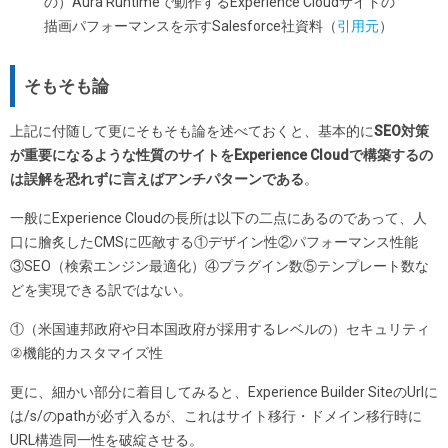
の）Aura Runtimeで動作するExperience Cloudサイトの
描画パフォーマンスを示すSalesforce社資料（
引用元
）
そもそも論
上記に付随して更にそもそも論を述べておくと、基本的に
SEO対策
が重要になるような性質のサイトをExperience Cloudで構築するの
は誤解を恐れずに言えばアンチパターンである
。
一般にExperience Cloudの長所は以下の二点にあるのであって、人
口に膾炙したCMSに匹敵する①デザイン性②パフォーマンス性能
③SEO（検索エンジン最適化）④プラグイン数⑤テンプレート数な
どを実現できる訳ではない。
①（米国連邦政府や日本国政府が採用するレベルの）セキュリティ
②機能的カスタマイズ性
更に、細かい部分に着目してみると、Experience Builder SiteのUrlに
は/s/のpathが必ず入るが、これはサイト移行・ドメイン移行時に
URL構造同一性を破綻させる。