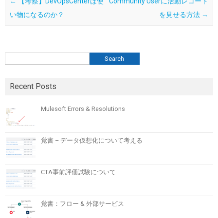
Post navigation
←
【考察】DevOpsCenterは使
Community Userに活動レコード
い物になるのか？
を見せる方法
→
検索
Search
Recent Posts
Mulesoft Errors & Resolutions
覚書 – データ仮想化について考える
CTA事前評価試験について
覚書：フロー & 外部サービス