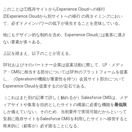
このことは①既存サイトからExperience Cloudへの移行
②Experience Cloudから別サイトへの移行 の両タイミングにおい
て、必ずドメインパワーの低下が発生することを意味している。
他にもデザイン的な制約を含め、Experience Cloudには集客に適さ
ない要素が多々ある。
上記を踏まえ、以下のことが言える。
SF社およびそのパートナー企業は提案活動に際して、LP・メディ
ア・CMSに相当する部分についてはSF外のプラットフォームを提案
し、（Operationや機能が重要性を持つ）会員サイト部分について
Experience Cloudを提案するのが定石である。
（これはまた別の記事で詳しく触れるが）Salesforce CMSは、メデ
ィアサイトや集客を目的としたサイトの構築に必要な機能を
最低限
しか備えていない。そのため、当初要件で実現可能だからといって
安易に既存サイトをSalesforce CMSを利用したサイトへ移管すると
将来的に（顧客が）必ず困ることになる。