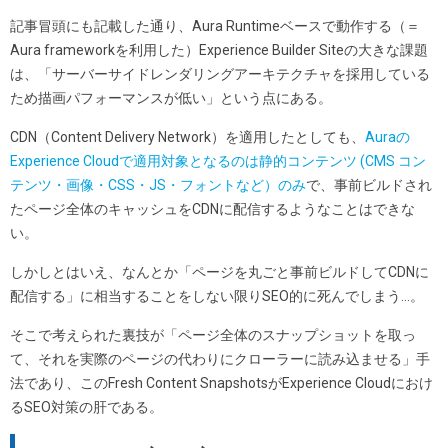
記事冒頭にも記載した通り、Aura Runtimeベースで動作する（＝
Aura frameworkを利用した）Experience Builder Siteの大きな課題
は、「サーバーサイドレンダリングアーキテクチャを採用している
ため描画パフォーマンスが低い」という点にある。
CDN（Content Delivery Network）を適用したとしても、
Auraの
Experience Cloudで適用対象となるのは静的コンテンツ (CMS コン
テンツ・画像・CSS・JS・フォントなど）のみ
で、事前ビルドされ
たページ全体のキャッシュをCDNに配信するようなことはできな
い。
しかしとはいえ、なんとか「ページを丸ごと事前ビルドしてCDNに
配信する」に相当することをしない限りSEO的に死んでしまう…。
そこで考えられた裏技が「ページ全体のスナップショットを取っ
て、それを実際のページの代わりにクローラーに読み込ませる」手
法であり、このFresh Content SnapshotsがExperience Cloudにおけ
るSEO対策の肝である。