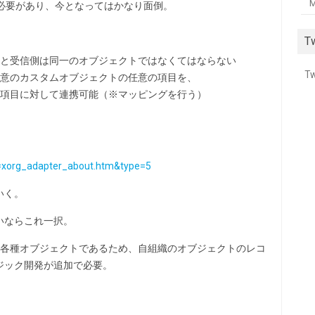
M
する必要があり、今となってはかなり面倒。
Tw
と受信側は同一のオブジェクトではなくてはならない
Tw
意のカスタムオブジェクトの任意の項目を、
項目に対して連携可能（※マッピングを行う）
id=xorg_adapter_about.htm&type=5
いく。
いならこれ一択。
る各種オブジェクトであるため、自組織のオブジェクトのレコ
ジック開発が追加で必要。