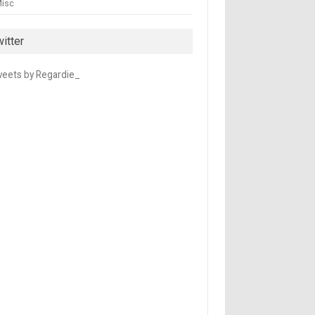
isc
itter
eets by Regardie_