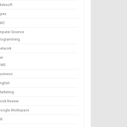
ulesoft
pex
LWC
puter Science
rogramming
etwork
er
AWS
usiness
nglish
arketing
ook Review
oogle Workspace
HR