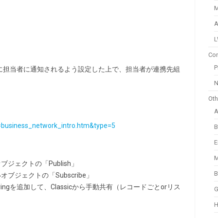
M
A
Com
P
に担当者に通知されるよう設定した上で、担当者が連携先組
N
Oth
id=business_network_intro.htm&type=5
B
E
M
ジェクトの「Publish」
B
ブジェクトの「Subscribe」
aringを追加して、Classicから手動共有（レコードごとorリス
G