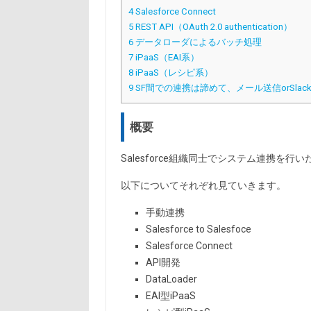
4
Salesforce Connect
5
REST API（OAuth 2.0 authentication）
6
データローダによるバッチ処理
7
iPaaS（EAI系）
8
iPaaS（レシピ系）
9
SF間での連携は諦めて、メール送信orSl
概要
Salesforce組織同士でシステム連携を
以下についてそれぞれ見ていきます。
手動連携
Salesforce to Salesfoce
Salesforce Connect
API開発
DataLoader
EAI型iPaaS