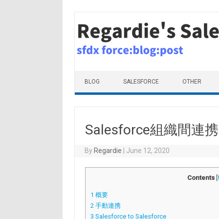
Skip to content
BLOG
SALESFORCE
OTHER
Salesforce組織間
By
Regardie
|
June 12, 2020
Contents
[
1
概要
2
手動連携
3
Salesforce to Salesforce