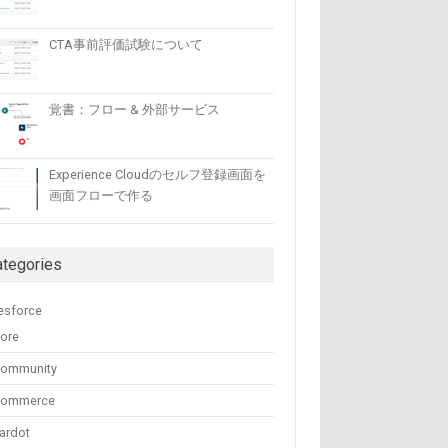
CTA事前評価試験について
覚書：フロー & 外部サービス
Experience Cloudのセルフ登録画面を
画面フローで作る
ategories
esforce
ore
ommunity
Commerce
ardot