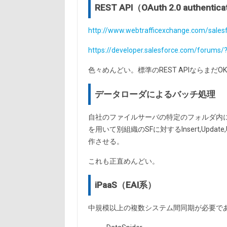
REST API（OAuth 2.0 authentic
http://www.webtrafficexchange.com/salesf
https://developer.salesforce.com/forum
色々めんどい。標準のREST APIならまだOK。A
データローダによるバッチ処理
自社のファイルサーバの特定のフォルダ内に
を用いて別組織のSFに対するInsert,Upd
作させる。
これも正直めんどい。
iPaaS（EAI系）
中規模以上の複数システム間同期が必要で