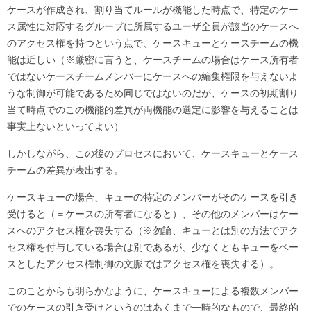
ケースが作成され、割り当てルールが機能した時点で、特定のケー
ス属性に対応するグループに所属するユーザ全員が該当のケースへ
のアクセス権を持つという点で、ケースキューとケースチームの機
能は近しい（※厳密に言うと、ケースチームの場合はケース所有者
ではないケースチームメンバーにケースへの編集権限を与えないよ
うな制御が可能であるため同じではないのだが、ケースの初期割り
当て時点でのこの機能的差異が両機能の選定に影響を与えることは
事実上ないといってよい）
しかしながら、この後のプロセスにおいて、ケースキューとケース
チームの差異が表出する。
ケースキューの場合、キューの特定のメンバーがそのケースを引き
受けると（＝ケースの所有者になると）、その他のメンバーはケー
スへのアクセス権を喪失する（※勿論、キューとは別の方法でアク
セス権を付与している場合は別であるが、少なくともキューをベー
スとしたアクセス権制御の文脈ではアクセス権を喪失する）。
このことからも明らかなように、ケースキューによる複数メンバー
でのケースの引き受けというのはあくまで一時的なもので、最終的